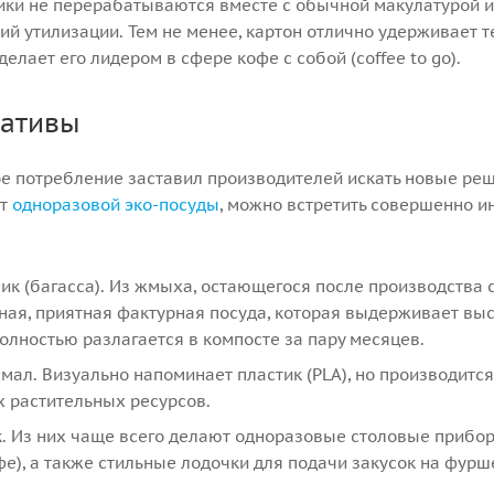
ки не перерабатываются вместе с обычной макулатурой и
й утилизации. Тем не менее, картон отлично удерживает т
делает его лидером в сфере кофе с собой (coffee to go).
нативы
ое потребление заставил производителей искать новые реш
нт
одноразовой эко-посуды
, можно встретить совершенно 
ик (багасса). Из жмыха, остающегося после производства 
ная, приятная фактурная посуда, которая выдерживает вы
олностью разлагается в компосте за пару месяцев.
мал. Визуально напоминает пластик (PLA), но производится
 растительных ресурсов.
. Из них чаще всего делают одноразовые столовые приборы
е), а также стильные лодочки для подачи закусок на фурш