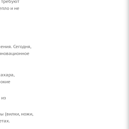
 требуют
епло и не
ения. Сегодня,
инновационное
сахара,
сокие
 из
 (вилки, ножи,
етах.