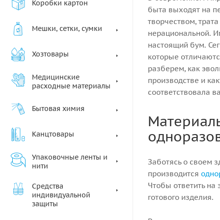
Коробки картон
быта выходят на п
творчеством, трата
Мешки, сетки, сумки
нерациональной. И
настоящий бум. Се
Хозтовары
которые отличаются
разберем, как эво
Медицинские
производстве и ка
расходные материалы
соответствовала в
Бытовая химия
Материалы
одноразов
Канцтовары
Упаковочные ленты и
Заботясь о своем з
нити
производится
одно
Чтобы ответить на 
Средства
индивидуальной
готового изделия.
защиты