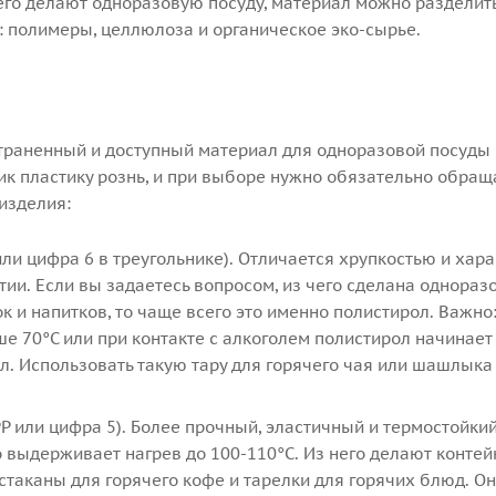
его делают одноразовую посуду, материал можно разделить
: полимеры, целлюлоза и органическое эко-сырье.
траненный и доступный материал для одноразовой посуды
ик пластику рознь, и при выборе нужно обязательно обращ
изделия:
или цифра 6 в треугольнике). Отличается хрупкостью и хар
тии. Если вы задаетесь вопросом, из чего сделана однораз
к и напитков, то чаще всего это именно полистирол. Важно
е 70°C или при контакте с алкоголем полистирол начинает
л. Использовать такую тару для горячего чая или шашлыка
P или цифра 5). Более прочный, эластичный и термостойкий
 выдерживает нагрев до 100-110°C. Из него делают конте
стаканы для горячего кофе и тарелки для горячих блюд. Он