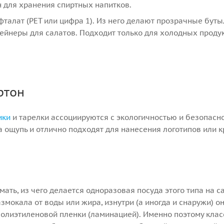
 для хранения спиртных напитков.
талат (PET или цифра 1). Из него делают прозрачные буты
тейнеры для салатов. Подходит только для холодных продук
ртон
ики
и тарелки ассоциируются с экологичностью и безопасн
а ощупь и отлично подходят для нанесения логотипов или 
ать, из чего делается одноразовая посуда этого типа на с
змокала от воды или жира, изнутри (а иногда и снаружи) о
олиэтиленовой пленки (ламинацией). Именно поэтому клас