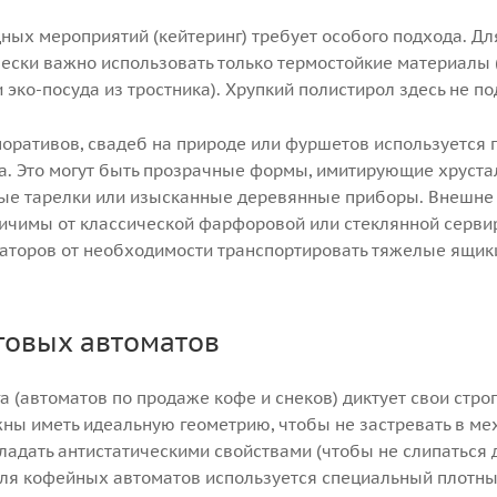
ных мероприятий (кейтеринг) требует особого подхода. Дл
ски важно использовать только термостойкие материалы (
 эко-посуда из тростника). Хрупкий полистирол здесь не по
поративов, свадеб на природе или фуршетов используется
а. Это могут быть прозрачные формы, имитирующие хрустал
ые тарелки или изысканные деревянные приборы. Внешне 
личимы от классической фарфоровой или стеклянной сервир
аторов от необходимости транспортировать тяжелые ящики
говых автоматов
 (автоматов по продаже кофе и снеков) диктует свои стро
жны иметь идеальную геометрию, чтобы не застревать в м
ладать антистатическими свойствами (чтобы не слипаться д
 для кофейных автоматов используется специальный плотны