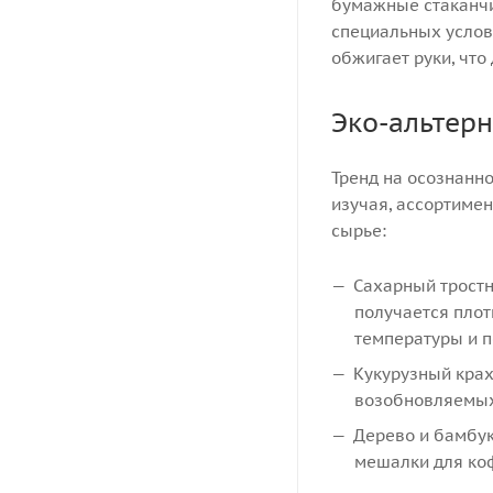
бумажные стаканчи
специальных услови
обжигает руки, что 
Эко-альтер
Тренд на осознанн
изучая, ассортиме
сырье:
Сахарный тростн
получается плот
температуры и п
Кукурузный крах
возобновляемых
Дерево и бамбук
мешалки для коф