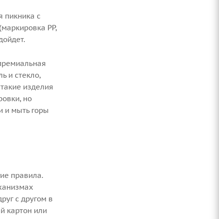
я пикника с
маркировка PP,
дойдет.
 премиальная
ь и стекло,
такие изделия
овки, но
 и мыть горы
гие правила.
еханизмах
руг с другом в
й картон или