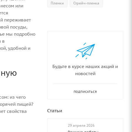
Пленки
Стрейч-пленка
знесом или
ется
ей переживает
вой посуды,
тье мы подробно
 в
ой, удобной и
Будьте в курсе наших акций и
нную
новостей
ПОДПИСАТЬСЯ
ом: из чего
горячей пищей?
Статьи
яет свойства
29 апреля 2026