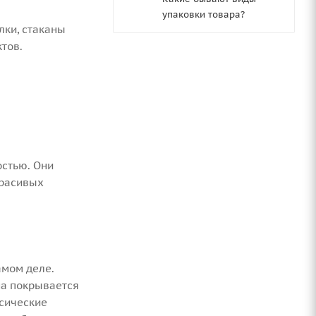
упаковки товара?
лки, стаканы
тов.
остью. Они
красивых
амом деле.
на покрывается
сические