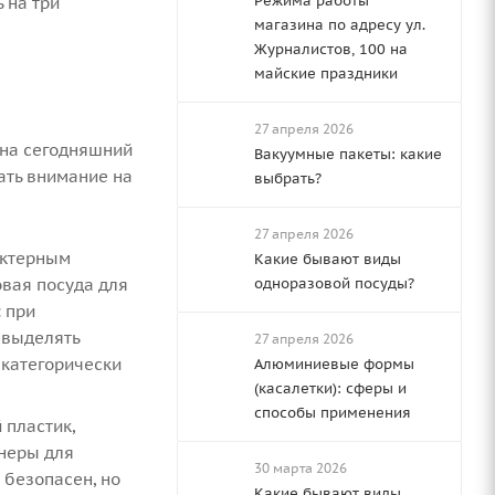
Режима работы
 на три
магазина по адресу ул.
Журналистов, 100 на
майские праздники
27 апреля 2026
 на сегодняшний
Вакуумные пакеты: какие
ать внимание на
выбрать?
27 апреля 2026
актерным
Какие бывают виды
овая посуда для
одноразовой посуды?
: при
 выделять
27 апреля 2026
 категорически
Алюминиевые формы
(касалетки): сферы и
способы применения
 пластик,
йнеры для
30 марта 2026
 безопасен, но
Какие бывают виды