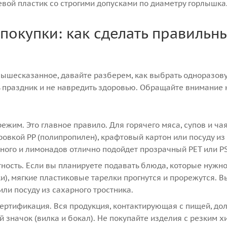
вой пластик со строгими допусками по диаметру горлышка
покупки: как сделать правильн
ышесказанное, давайте разберем, как выбрать одноразову
ь праздник и не навредить здоровью. Обращайте внимание
ежим. Это главное правило. Для горячего мяса, супов и ча
ровкой PP (полипропилен), крафтовый картон или посуду из
ного и лимонадов отлично подойдет прозрачный PET или PS
тность. Если вы планируете подавать блюда, которые нужн
ки), мягкие пластиковые тарелки прогнутся и прорежутся. 
или посуду из сахарного тростника.
сертификация. Вся продукция, контактирующая с пищей, до
 значок (вилка и бокал). Не покупайте изделия с резким 