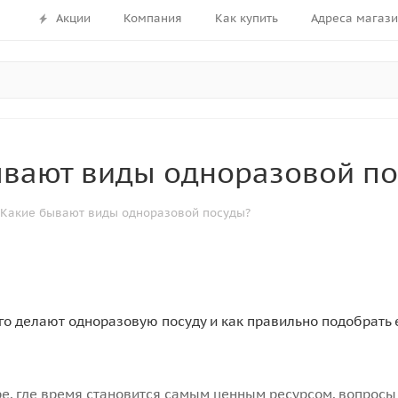
Акции
Компания
Как купить
Адреса магаз
ывают виды одноразовой п
Какие бывают виды одноразовой посуды?
го делают одноразовую посуду и как правильно подобрать 
е, где время становится самым ценным ресурсом, вопрос