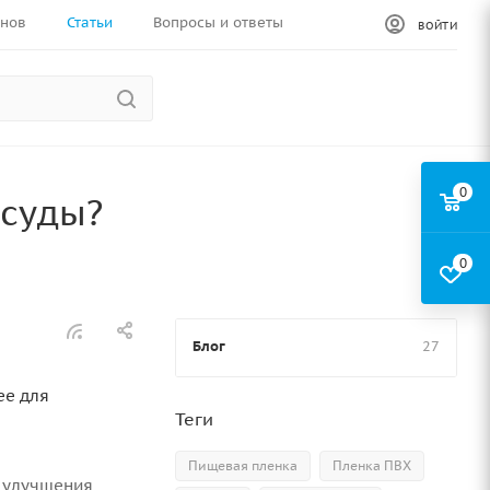
инов
Статьи
Вопросы и ответы
ВОЙТИ
0
осуды?
0
Блог
27
ее для
Теги
Пищевая пленка
Пленка ПВХ
ы улучшения