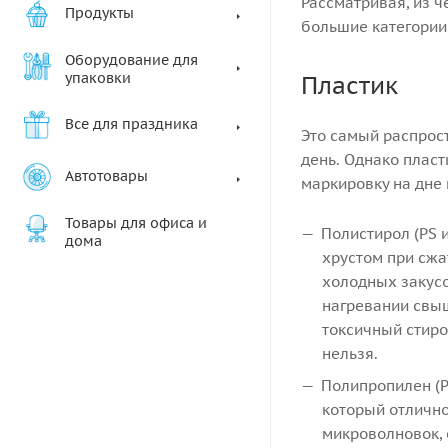
Рассматривая, из ч
Продукты
большие категории
Оборудование для
упаковки
Пластик
Все для праздника
Это самый распрос
день. Однако пласт
Автотовары
маркировку на дне 
Товары для офиса и
Полистирол (PS 
дома
хрустом при сжа
холодных закусо
нагревании свыш
токсичный стиро
нельзя.
Полипропилен (P
который отлично
микроволновок, 