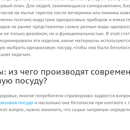
ервый план. Для людей, занимающихся саморазвитием, би
 часов на мытье тарелок после вечеринки или пикника каж
менно поэтому индустрия одноразовых приборов и емкост
годня на рынке представлены самые разные виды одноразо
 не только дизайном, но и функциональностью. В этой ста
люционировали эти изделия, какие материалы используются
кую выбрать одноразовую посуду, чтобы она была безопасн
ашим задачам.
: из чего производят совреме
ую посуду?
доровье, многие потребители справедливо задаются вопрос
разовая посуда
и насколько она безопасна при контакте с 
этот вопрос, нужно понимать, что сырье напрямую определ