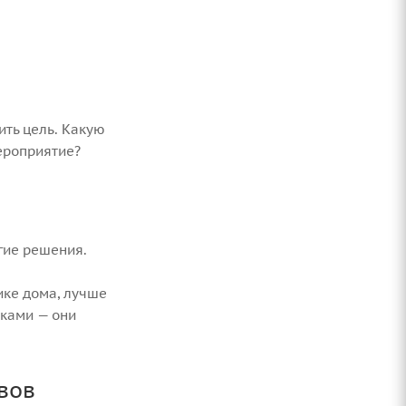
ить цель. Какую
ероприятие?
гие решения.
ике дома, лучше
нками — они
вов