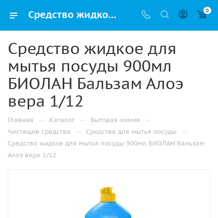
0
Средство жидкое для мытья посуды 900мл БИОЛАН Бальзам Алоэ вера 1/12 купить в Челябинске по низкой цене оптом и дешево с доставкой
Средство жидкое для
мытья посуды 900мл
БИОЛАН Бальзам Алоэ
вера 1/12
—
—
—
Главная
Каталог
Бытовая химия
—
—
Чистящие средства
Средства для мытья посуды
Средство жидкое для мытья посуды 900мл БИОЛАН Бальзам
Алоэ вера 1/12