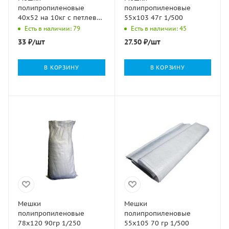
полипропиленовые
полипропиленовые
40х52 на 10кг с петлевой
55х103 47г 1/500
ручкой 100/1000
Есть в наличии: 79
Есть в наличии: 45
33
₽
/шт
27.50
₽
/шт
В КОРЗИНУ
В КОРЗИНУ
Мешки
Мешки
полипропиленовые
полипропиленовые
78х120 90гр 1/250
55х105 70 гр 1/500