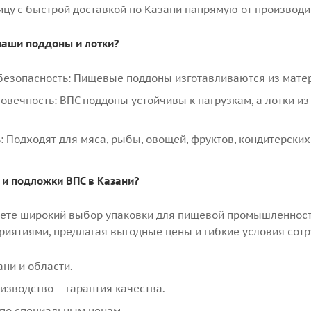
ицу с быстрой доставкой по Казани напрямую от производи
аши поддоны и лотки?
 безопасность: Пищевые поддоны изготавливаются из мат
говечность: ВПС поддоны устойчивы к нагрузкам, а лотки 
: Подходят для мяса, рыбы, овощей, фруктов, кондитерски
П и подложки ВПС в Казани?
ете широкий выбор упаковки для пищевой промышленности.
иятиями, предлагая выгодные цены и гибкие условия сотр
ани и области.
изводство – гарантия качества.
 по специальным ценам.