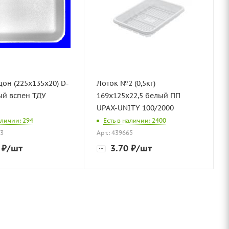
он (225х135х20) D-
Лоток №2 (0,5кг)
ый вспен ТДУ
169х125х22,5 белый ПП
UPAX-UNITY 100/2000
аличии: 294
Есть в наличии: 2400
83
Арт.: 439665
₽
/шт
3.70
₽
/шт