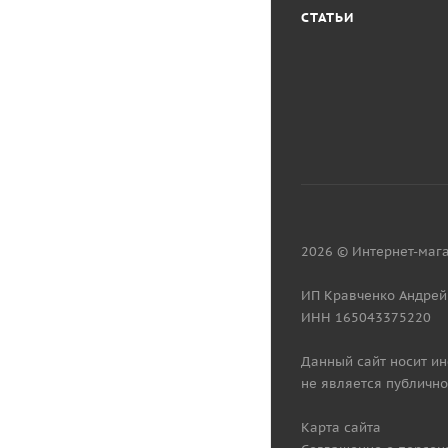
СТАТЬИ
2026 © Интернет-мага
ИП Кравченко Андрей
ИНН 165043375220
Данный сайт носит и
не является публично
Карта сайта