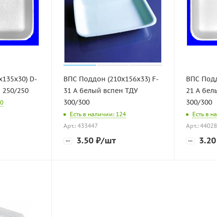
х135х30) D-
ВПС Поддон (210х156х33) F-
ВПС Подд
 250/250
31 А белый вспен ТДУ
21 А бел
300/300
300/300
50
Есть в наличии: 124
Есть в н
Арт.: 433447
Арт.: 4402
3.50
₽
/шт
3.20