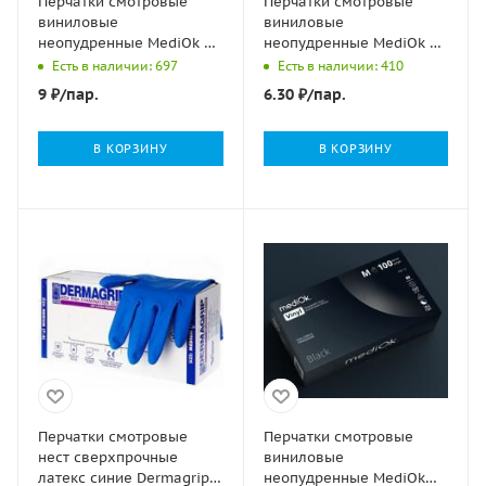
Перчатки смотровые
Перчатки смотровые
виниловые
виниловые
неопудренные MediOk XL
неопудренные MediOk М
4,5гр 50/500
4,5гр 50/500
Есть в наличии: 697
Есть в наличии: 410
9
₽
/пар.
6.30
₽
/пар.
В КОРЗИНУ
В КОРЗИНУ
Перчатки смотровые
Перчатки смотровые
нест сверхпрочные
виниловые
латекс синие Dermagrip
неопудренные MediOk