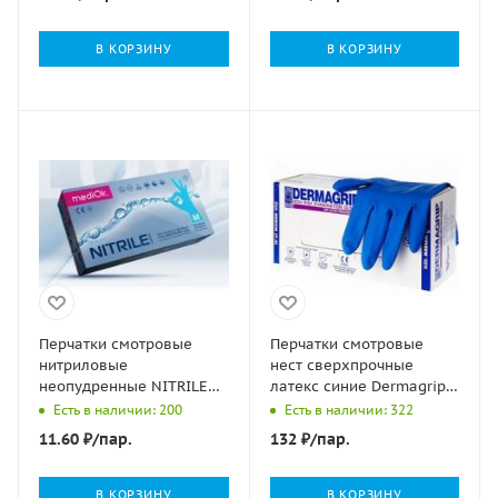
В КОРЗИНУ
В КОРЗИНУ
Перчатки смотровые
Перчатки смотровые
нитриловые
нест сверхпрочные
неопудренные NITRILE
латекс синие Dermagrip
OPTIMA голубые ХL
powder free L (8-9) 33г
Есть в наличии: 200
Есть в наличии: 322
50/1000
High Risк 25/250
11.60
₽
/пар.
132
₽
/пар.
В КОРЗИНУ
В КОРЗИНУ