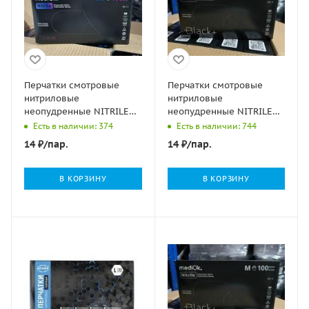
Перчатки смотровые
Перчатки смотровые
нитриловые
нитриловые
неопудренные NITRILE
неопудренные NITRILE
SPACE черные L 50/500
SPACE черные M 50/500
Есть в наличии: 374
Есть в наличии: 744
14
₽
/пар.
14
₽
/пар.
В КОРЗИНУ
В КОРЗИНУ