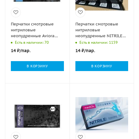
Перчатки смотровые
Перчатки смотровые
нитриловые
нитриловые
неопудренные Aviora
неопудренные NITRILE
голубые L 4гр 50/500
SPACE черные S 50/500
Есть в наличии: 70
Есть в наличии: 1159
14
₽
/пар.
14
₽
/пар.
В КОРЗИНУ
В КОРЗИНУ