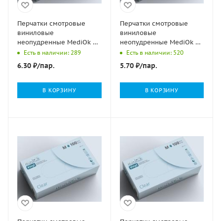
Перчатки смотровые
Перчатки смотровые
виниловые
виниловые
неопудренные MediOk S
неопудренные MediOk L
4,5гр 50/500
4,5гр 50/500
Есть в наличии: 289
Есть в наличии: 520
6.30
₽
/пар.
5.70
₽
/пар.
В КОРЗИНУ
В КОРЗИНУ