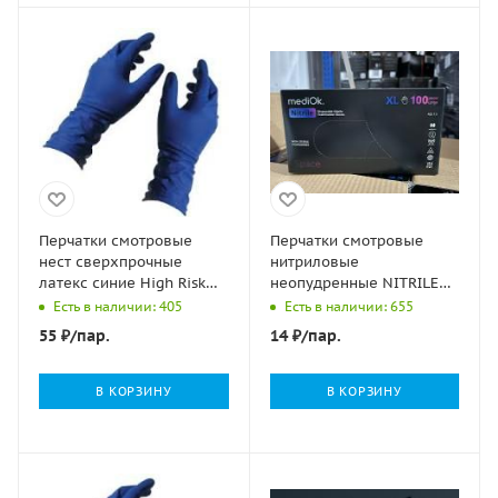
Перчатки смотровые
Перчатки смотровые
нест сверхпрочные
нитриловые
латекс синие High Risk
неопудренные NITRILE
Safe&Care DL 215 (1813)
SPACE черные XL 50/500
Есть в наличии: 405
Есть в наличии: 655
L 36гр 25/250
55
₽
/пар.
14
₽
/пар.
В КОРЗИНУ
В КОРЗИНУ