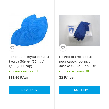
Чехол для обуви бахилы
Перчатки смотровые
Экстра 30мкм (50 пар)
нест сверхпрочные
1/50 (2500пар)
латекс синие High Risk
Safe&Care DL 210 (1313)
Есть в наличии: 31
Есть в наличии: 28
XL 26 гр 25/250
155.90
₽
/шт
32
₽
/пар.
В КОРЗИНУ
В КОРЗИНУ