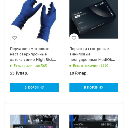
Перчатки смотровые
Перчатки смотровые
нест сверхпрочные
виниловые
латекс синие High Risk
неопудренные MediOk
Safe&Care DL 215 (1813)
черные M 4,5гр 50/500
Есть в наличии: 363
Есть в наличии: 1110
M 36гр 25/250
55
₽
/пар.
10
₽
/пар.
В КОРЗИНУ
В КОРЗИНУ