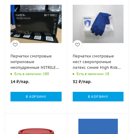
Перчатки смотровые
Перчатки смотровые
нитриловые
нест сверхпрочные
неопудренные NITRILE
латекс синие High Risk
PLUS Carbon черные XL
Safe&Care DL 210 (1313)
Есть в наличии: 180
Есть в наличии: 18
50/500
М 26гр 25/250
14
₽
/пар.
32
₽
/пар.
В КОРЗИНУ
В КОРЗИНУ