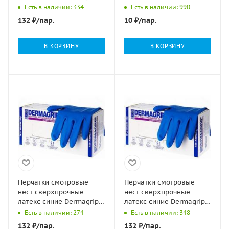
powder free S (6-7) 27г
черные L 4,5гр 50/500
Есть в наличии: 334
Есть в наличии: 990
High Risk 25/250
132
₽
/пар.
10
₽
/пар.
В КОРЗИНУ
В КОРЗИНУ
Перчатки смотровые
Перчатки смотровые
нест сверхпрочные
нест сверхпрочные
латекс синие Dermagrip
латекс синие Dermagrip
powder free М (7-8) 32г
powder free XL(9-10)
Есть в наличии: 274
Есть в наличии: 348
High Risk 25/250
36гHigh Risk 25/250
132
₽
/пар.
132
₽
/пар.