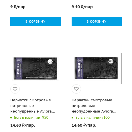
9
₽
/пар.
9.10
₽
/пар.
В КОРЗИНУ
В КОРЗИНУ
Перчатки смотровые
Перчатки смотровые
нитриловые
нитриловые
неопудренные Aviora
неопудренные Aviora
черные L 4гр 50/500
черные M 4гр 50/500
Есть в наличии: 950
Есть в наличии: 100
14.60
₽
/пар.
14.60
₽
/пар.