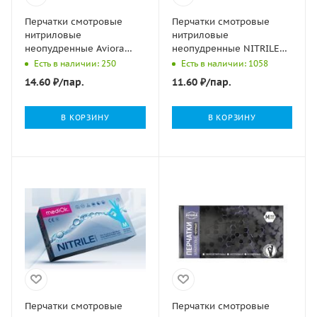
Перчатки смотровые
Перчатки смотровые
нитриловые
нитриловые
неопудренные Aviora
неопудренные NITRILE
черные XL 4 гр 50/500
OPTIMA голубые L
Есть в наличии: 250
Есть в наличии: 1058
50/1000
14.60
₽
/пар.
11.60
₽
/пар.
В КОРЗИНУ
В КОРЗИНУ
Перчатки смотровые
Перчатки смотровые