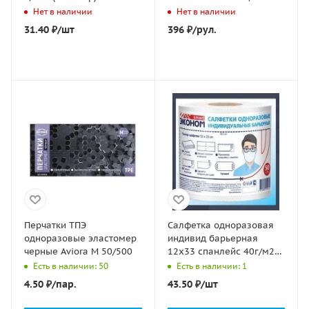
Нет в наличии
Нет в наличии
31.40
₽
/шт
396
₽
/рул.
Перчатки ТПЭ
Салфетка одноразовая
одноразовые эластомер
индивид барьерная
черные Aviora M 50/500
12х33 спанлейс 40г/м2
№ 50 рулон Эконом
Есть в наличии: 50
Есть в наличии: 1
Smart 1/24
4.50
₽
/пар.
43.50
₽
/шт