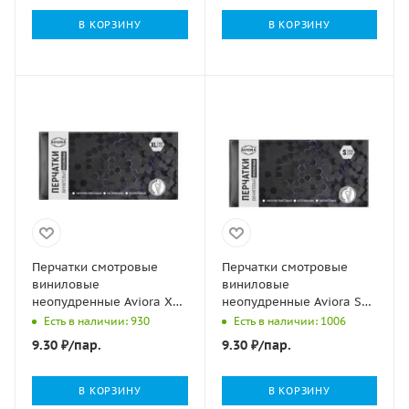
В КОРЗИНУ
В КОРЗИНУ
Перчатки смотровые
Перчатки смотровые
виниловые
виниловые
неопудренные Aviora XL
неопудренные Aviora S
4,5гр 50/500
4,5гр 50/500
Есть в наличии: 930
Есть в наличии: 1006
9.30
₽
/пар.
9.30
₽
/пар.
В КОРЗИНУ
В КОРЗИНУ