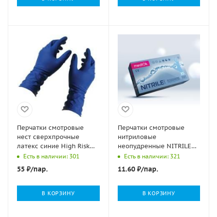
Перчатки смотровые
Перчатки смотровые
нест сверхпрочные
нитриловые
латекс синие High Risk
неопудренные NITRILE
Safe&Care DL 215 (1813)
OPTIMA голубые S
Есть в наличии: 301
Есть в наличии: 321
ХL 36гр 25/250
50/1000
55
₽
/пар.
11.60
₽
/пар.
В КОРЗИНУ
В КОРЗИНУ