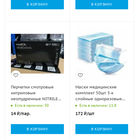
В КОРЗИНУ
В КОРЗИНУ
Перчатки смотровые
Маски медицинские
нитриловые
комплект 50шт 3-х
неопудренные NITRILE
слойные одноразовые
PLUS Carbon черные M
голубые СМЗ 1/50
Есть в наличии: 50
Есть в наличии: 11.8
50/500
14
₽
/пар.
172
₽
/шт
В КОРЗИНУ
В КОРЗИНУ