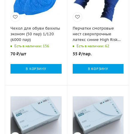
Чехол для обуви бахилы
Перчатки смотровые
эконом (50 пар) 1/120
нест сверхпрочные
(6000 пар)
латекс синие High Risk
Safe&Care DL 215 (1813)
Есть в наличии: 156
Есть в наличии: 62
S 36 гр 25/250
70
₽
/шт
55
₽
/пар.
В КОРЗИНУ
В КОРЗИНУ