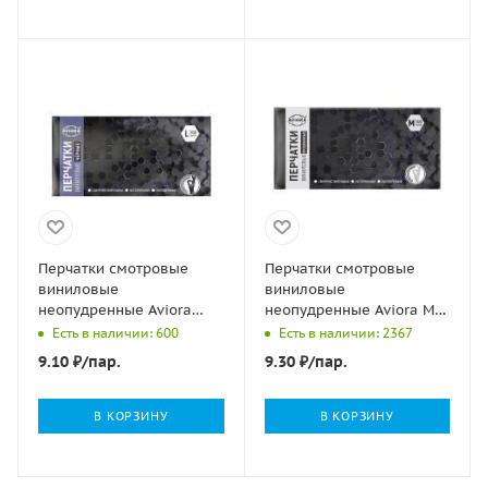
Перчатки смотровые
Перчатки смотровые
виниловые
виниловые
неопудренные Aviora
неопудренные Aviora М
черные L 4,5гр 50/500
4,5гр 50/500
Есть в наличии: 600
Есть в наличии: 2367
9.10
₽
/пар.
9.30
₽
/пар.
В КОРЗИНУ
В КОРЗИНУ