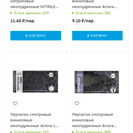
нитриловые
виниловые
неопудренные NITRILE
неопудренные Aviora
OPTIMA голубые M
черные M 4,5гр 50/500
Есть в наличии: 629
Есть в наличии: 360
50/1000
11.60
₽
/пар.
9.10
₽
/пар.
В КОРЗИНУ
В КОРЗИНУ
Перчатки смотровые
Перчатки смотровые
виниловые
виниловые
неопудренные Aviora L
неопудренные Aviora
4,5гр 50/500
черные XL 4,5гр 50/500
Есть в наличии: 263
Есть в наличии: 400