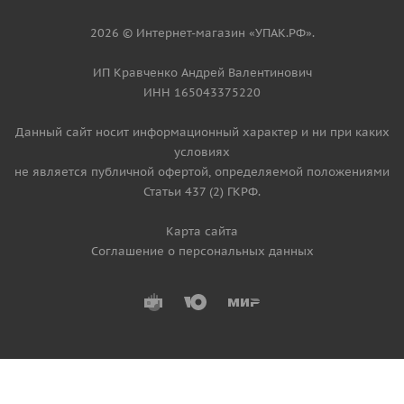
2026 © Интернет-магазин «УПАК.РФ».
ИП Кравченко Андрей Валентинович
ИНН 165043375220
Данный сайт носит информационный характер и ни при каких
условиях
не является публичной офертой, определяемой положениями
Статьи 437 (2) ГКРФ.
Карта сайта
Соглашение о персональных данных