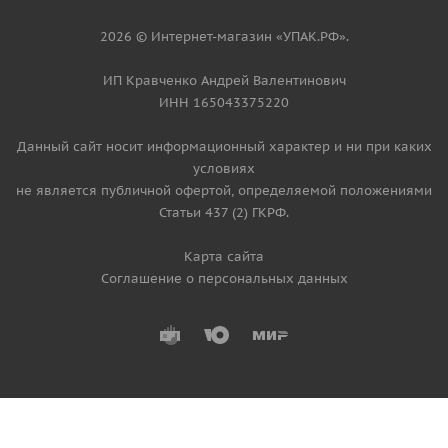
2026 © Интернет-магазин «УПАК.РФ».
ИП Кравченко Андрей Валентинович
ИНН 165043375220
Данный сайт носит информационный характер и ни при каких
условиях
не является публичной офертой, определяемой положениями
Статьи 437 (2) ГКРФ.
Карта сайта
Соглашение о персональных данных