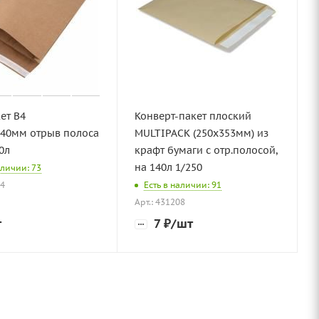
ет В4
Конверт-пакет плоский
х40мм отрыв полоса
MULTIPACK (250х353мм) из
0л
крафт бумаги с отр.полосой,
на 140л 1/250
аличии: 73
24
Есть в наличии: 91
Арт.: 431208
т
7
₽
/шт