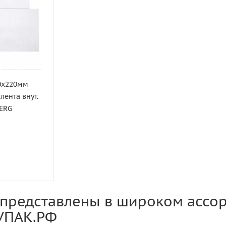
0х220мм
лента внут.
ERG
представлены в широком ассор
УПАК.РФ