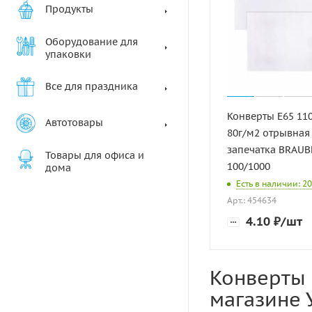
Продукты
Оборудование для
упаковки
Все для праздника
Конверты Е65 11
Автотовары
80г/м2 отрывная 
запечатка BRAUB
Товары для офиса и
100/1000
дома
Есть в наличии: 20
Арт.: 454634
4.10
₽
/шт
Конверты 
магазине 