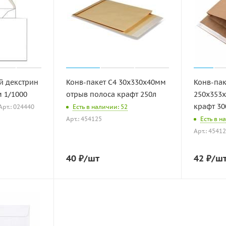
й декстрин
Конв-пакет С4 30х330х40мм
Конв-пак
 1/1000
отрыв полоса крафт 250л
250х353
крафт 30
Арт.: 024440
Есть в наличии: 52
Арт.: 454125
Есть в н
Арт.: 4541
40
₽
/шт
42
₽
/ш