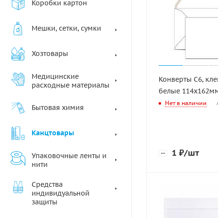
Коробки картон
Мешки, сетки, сумки
Хозтовары
Медицинские
Конверты С6, кле
расходные материалы
белые 114х162мм
Нет в наличии
Бытовая химия
Канцтовары
1
₽
/шт
Упаковочные ленты и
нити
Средства
индивидуальной
защиты