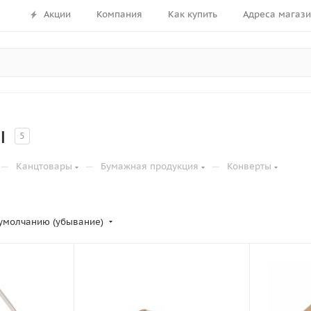
Акции
Компания
Как купить
Адреса магаз
ы
5
—
—
—
Канцтовары
Бумажная продукция
Конверты
умолчанию (убывание)