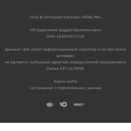
2026 © Интернет-магазин «УПАК.РФ».
ИП Кравченко Андрей Валентинович
ИНН 165043375220
Данный сайт носит информационный характер и ни при каких
условиях
не является публичной офертой, определяемой положениями
Статьи 437 (2) ГКРФ.
Карта сайта
Соглашение о персональных данных