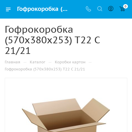
0
Гофрокоробка (570х380х253) Т22 С 21/21 купить дешево в Челябинске оптом и в розницу с доставкой
Гофрокоробка
(570х380х253) Т22 С
21/21
—
—
—
Главная
Каталог
Коробки картон
Гофрокоробка (570х380х253) Т22 С 21/21