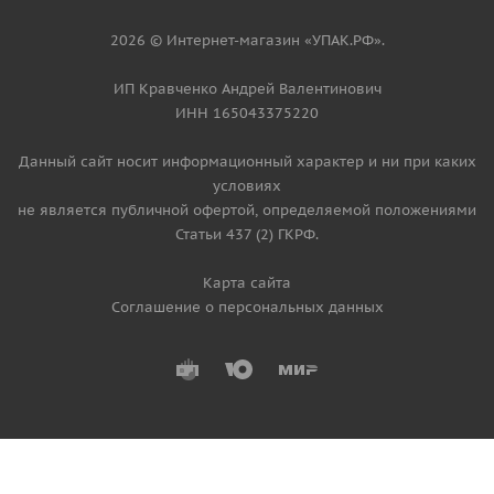
2026 © Интернет-магазин «УПАК.РФ».
ИП Кравченко Андрей Валентинович
ИНН 165043375220
Данный сайт носит информационный характер и ни при каких
условиях
не является публичной офертой, определяемой положениями
Статьи 437 (2) ГКРФ.
Карта сайта
Соглашение о персональных данных