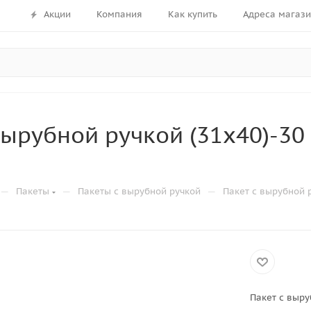
Акции
Компания
Как купить
Адреса магаз
вырубной ручкой (31х40)-3
—
—
—
Пакеты
Пакеты с вырубной ручкой
Пакет с вырубной 
Пакет с выру