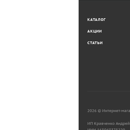
КАТАЛОГ
АКЦИИ
СТАТЬИ
2026 © Интернет-мага
ИП Кравченко Андрей
ИНН 165043375220