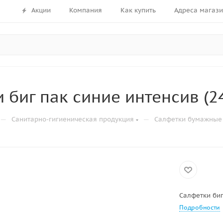
Акции
Компания
Как купить
Адреса магаз
 биг пак синие интенсив (24
—
—
Санитарно-гигиеническая продукция
Салфетки бумажные
Салфетки биг
Подробности